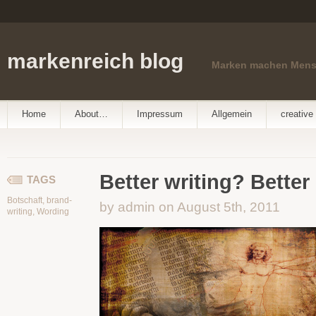
markenreich blog
Marken machen Men
Home
About…
Impressum
Allgemein
creative 
Better writing? Better
TAGS
Botschaft
,
brand-
by admin on August 5th, 2011
writing
,
Wording