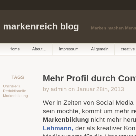
markenreich blog
Marken machen Men
Home
About…
Impressum
Allgemein
creative 
Mehr Profil durch Con
TAGS
Online-PR
,
by admin on Januar 28th, 2013
Redaktionelle
Markenbildung
Wer in Zeiten von Social Media
sein möchte, kommt um mehr
r
Markenbildung
nicht mehr her
Lehmann,
der als kreativer Kon