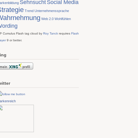
Sehnsucht
Social Media
arkenbildung
trategie
Trend
Unternehmenssprache
Wahrnehmung
Web 2.0
Wohlfühlen
ording
P Cumulus Flash tag cloud by
Roy Tanck
requires
Flash
ayer
9 or better.
ing
witter
arkenreich