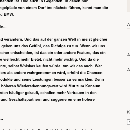
handen ist. Und auch in Gegenden, in denen nur
ngelpfade vo
n einem Dorf ins nächste führen, kennt man die
nd BMW.
A
ole…
 verändern. Und das auf der ganzen Welt in meist gleicher
 geben uns das Gefühl,
das Richtige
zu tun. Wenn wir uns
seher entscheiden, ist das
ein oder andere Feature, das ein
A
vielleicht mehr bietet, nicht mehr wichtig. Und da die
nte, selbst Whiskas kaufen würde, tun wir das auch.
W
er
A
nders als andere wahrgenommen wird, erhöht die Chancen
Produkte und seine Leistungen
besser zu vermarkten
. Denn
m höheren Wiedererkennungswert wird Mut z
um K
onsum
den häufiger gekauft, schaffen mehr Vertrauen in den
und Geschäftspartnern und suggerieren eine höhere
K
n…