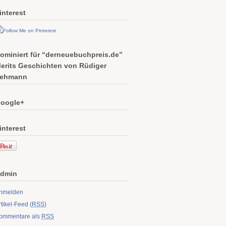
interest
ominiert für “derneuebuchpreis.de”
erits Geschichten von Rüdiger
ehmann
oogle+
interest
dmin
nmelden
rtikel-Feed (
RSS
)
ommentare als
RSS