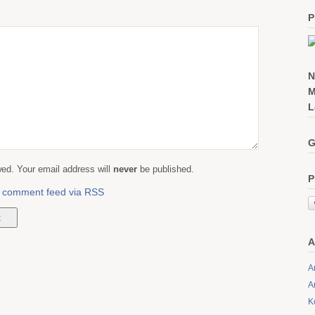
P
N
M
L
G
d. Your email address will
never
be published.
P
is comment feed via RSS
A
A
A
K