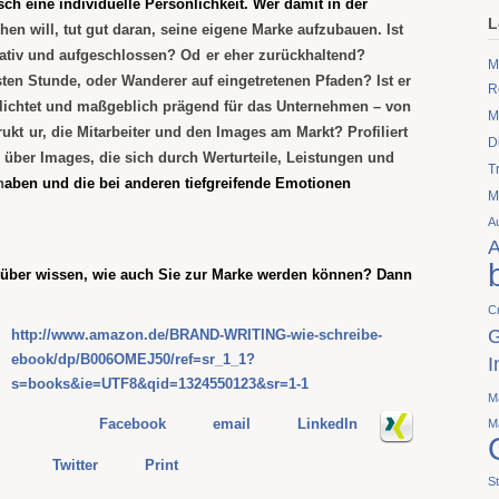
sch eine
individuelle Persönlichkeit
. Wer damit in der
L
hen will, tut gut daran, seine eigene Marke aufzubauen. Ist
vativ und aufgeschlossen? Od
er eher zurückhaltend?
M
ten Stunde, oder Wanderer auf eingetretenen Pfaden? Ist er
R
flichtet und maßgeblich prägend für das Unternehmen – von
M
rukt
ur, die Mitarbeiter und den Images am Markt? Profiliert
D
über Images, die sich durch Werturteile, Leistungen und
T
h
aben und die bei anderen
tiefgreifende Emotionen
M
A
A
rüber wissen, wie auch Sie zur Marke werden können? Dann
C
G
http://www.amazon.de/BRAND-WRITING-wie-schreibe-
ebook/dp/B006OMEJ50/ref=sr_1_1?
I
s=books&ie=UTF8&qid=1324550123&sr=1-1
M
Facebook
email
LinkedIn
M
Twitter
Print
St