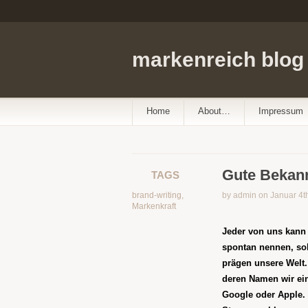
markenreich blog
Home
About…
Impressum
Gute Bekann
TAGS
brand-writing
,
by admin on Januar 4t
Markenkraft
Jeder von uns kann
spontan nennen, sol
prägen unsere Welt
deren Namen wir ei
Google oder Apple.