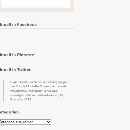
ktuell in Facebook
ktuell in Pinterest
ktuell in Twitter
Körper, Geist und Seele in Einklang bringen -
http://t.co/tv2JpdN9fA
Spannend und sehr
wirkungsvoll... mitmachen lohnt sich.
— Rüdiger Lehmann (@markenreich)
24.
November 2014
ategorien