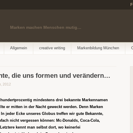
F
Marken machen Menschen mutig…
Allgemein
creative writing
Markenbildung München
te, die uns formen und verändern…
h, 2012
 hundertprozentig mindestens drei bekannte Markennamen
lte er mitten in der Nacht geweckt werden. Denn
Marken
. In jeder Ecke unseres Globus treffen wir gute Bekannte,
nfach nicht vergessen können: Mc-Donalds, Coca-Cola,
Letztere kennt man
selbst dort, wo keinerlei