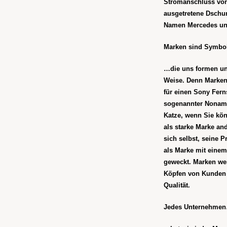
Stromanschluss vor
ausgetretene Dschu
Namen Mercedes u
Marken sind Symb
…die uns formen und
Weise. Denn Marken
für einen Sony Fern
sogenannter Noname 
Katze, wenn Sie kön
als starke Marke a
sich selbst, seine 
als Marke mit eine
geweckt. Marken wer
Köpfen von Kunden 
Qualität.
Jedes Unternehme