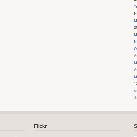
T
N
M
2
M
N
O
A
M
A
M
1
V
J
Flickr
S