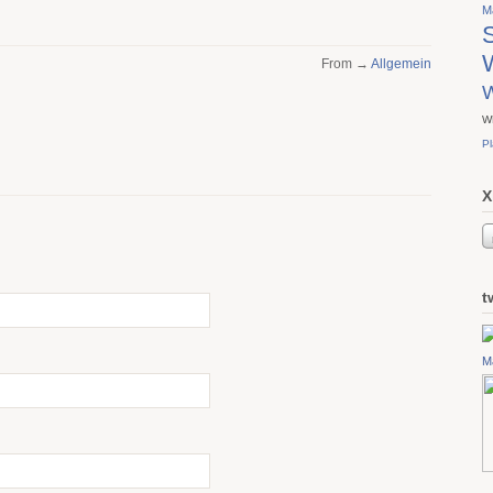
M
S
From →
Allgemein
W
W
Pl
X
t
M