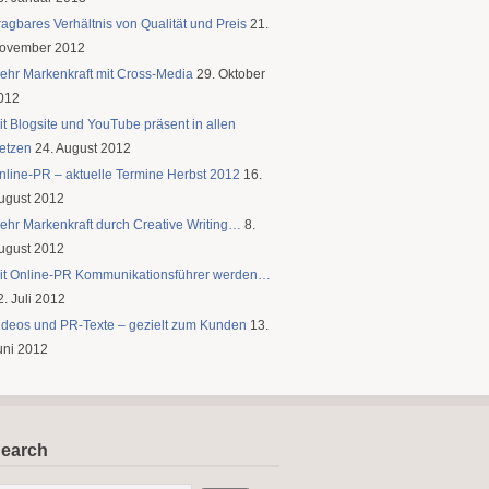
ragbares Verhältnis von Qualität und Preis
21.
ovember 2012
ehr Markenkraft mit Cross-Media
29. Oktober
012
it Blogsite und YouTube präsent in allen
etzen
24. August 2012
nline-PR – aktuelle Termine Herbst 2012
16.
ugust 2012
ehr Markenkraft durch Creative Writing…
8.
ugust 2012
it Online-PR Kommunikationsführer werden…
2. Juli 2012
ideos und PR-Texte – gezielt zum Kunden
13.
uni 2012
earch