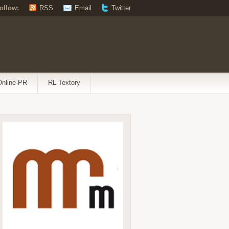
ollow:
RSS
Email
Twitter
Online-PR
RL-Textory