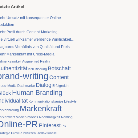
etzte Artikel
ehr Umsatz mit konsequenter Online
edaktion
ehr Profil durch Content-Marketing
ie virtuell wirksamer werdende Wirklichkeit…
ragbares Verhältnis von Qualität und Preis
ehr Markenkraft mit Cross-Media
ufmerksamkeit
Augmented Reality
uthentizität
Botschaft
b2b
Bindung
brand-writing
Content
Dialog
ross-Media
Dachmarke
Erfolgreich
Human Branding
lück
ndividualität
Kommunikationskanäle
Lifestyle
Markenkraft
arkenbildung
arkenwert
Medien
movies
Nachhaltigkeit
Naming
Online-PR
Pinterest
PR-
rategie
Profil
Publizieren
Redaktionelle